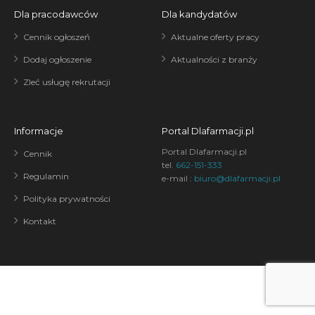
Dla pracodawców
Dla kandydatów
Cennik ogłoszeń
Aktualne oferty pracy
Dodaj ogłoszenie
Aktualności z branży
Zleć usługę rekrutacji
Informacje
Portal Dlafarmacji.pl
Portal Dlafarmacji.pl
Cennik
tel.
662-151-333
Regulamin
e-mail :
biuro@dlafarmacji.pl
Polityka prywatności
Kontakt