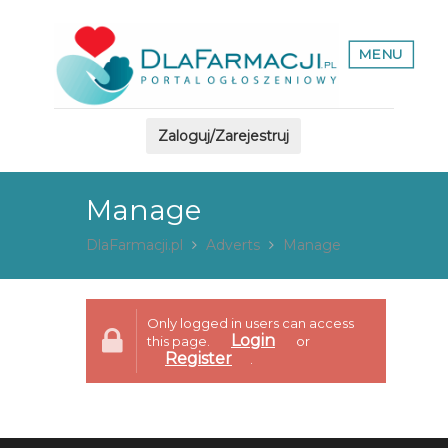
MENU
Zaloguj/Zarejestruj
Manage
DlaFarmacji.pl
Adverts
Manage
Only logged in users can access
Login
this page.
or
Register
.