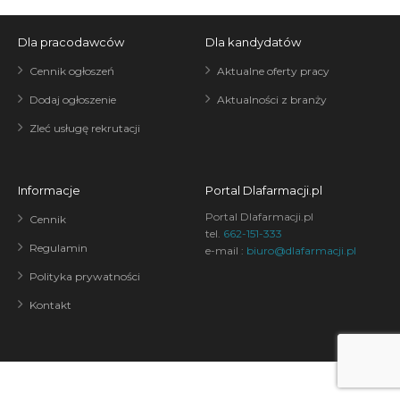
Dla pracodawców
Dla kandydatów
Cennik ogłoszeń
Aktualne oferty pracy
Dodaj ogłoszenie
Aktualności z branży
Zleć usługę rekrutacji
Informacje
Portal Dlafarmacji.pl
Portal Dlafarmacji.pl
Cennik
tel.
662-151-333
Regulamin
e-mail :
biuro@dlafarmacji.pl
Polityka prywatności
Kontakt