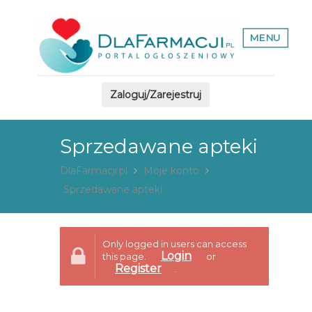
MENU
Zaloguj/Zarejestruj
Sprzedawane apteki
DlaFarmacji.pl
Moje konto
Sprzedawane apteki
Only logged in users can access
Login
this page.
or
Register
.