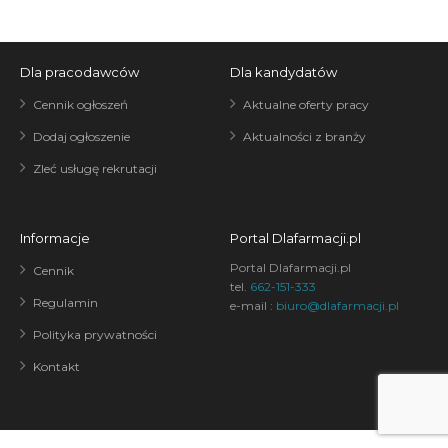
Dla pracodawców
Dla kandydatów
Cennik ogłoszeń
Aktualne oferty pracy
Dodaj ogłoszenie
Aktualności z branży
Zleć usługę rekrutacji
Informacje
Portal Dlafarmacji.pl
Portal Dlafarmacji.pl
Cennik
tel.
662-151-333
Regulamin
e-mail :
biuro@dlafarmacji.pl
Polityka prywatności
Kontakt