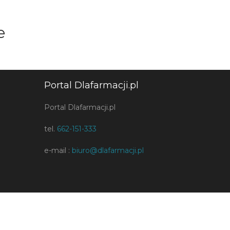
e
Portal Dlafarmacji.pl
Portal Dlafarmacji.pl
tel.
662-151-333
e-mail :
biuro@dlafarmacji.pl