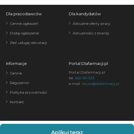
Dla pracodawców
Dla kandydatów
Cennik ogłoszeń
Aktualne oferty pracy
Dodaj ogłoszenie
Aktualności z branży
Zleć usługę rekrutacji
Informacje
Portal Dlafarmacji.pl
Portal Dlafarmacji.pl
Cennik
tel.
662-151-333
Regulamin
e-mail :
biuro@dlafarmacji.pl
Polityka prywatności
Kontakt
Aplikuj teraz