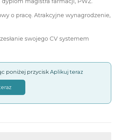
dyplom magistra farmacji, PWZ.
wy o pracę. Atrakcyjne wynagrodzenie,
przesłanie swojego CV systemem
jąc poniżej przycisk
Aplikuj teraz
teraz