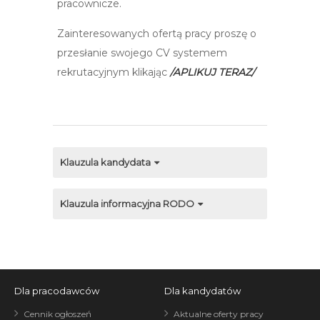
pracownicze.
Zainteresowanych ofertą pracy proszę o
przesłanie swojego CV systemem
rekrutacyjnym klikając
/APLIKUJ TERAZ/
Klauzula kandydata
Klauzula informacyjna RODO
Dla pracodawców
Dla kandydatów
Cennik ogłoszeń
Aktualne oferty pracy