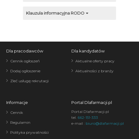
Klauzula informacyjna RODO
Dla pracodawców
Dla kandydatów
Cennik ogłoszeń
Aktualne oferty pracy
Dodaj ogłoszenie
Aktualności z branży
Zleć usługę rekrutacji
Informacje
Portal Dlafarmacji.pl
Portal Dlafarmacji.pl
Cennik
tel.
662-151-333
Regulamin
e-mail :
biuro@dlafarmacji.pl
Polityka prywatności