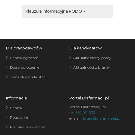
Klauzula informacyjna RODO
Dla pracodawców
Dla kandydatów
Cennik ogłoszeń
Aktualne oferty pracy
Dodaj ogłoszenie
Aktualności z branży
Zleć usługę rekrutacji
Informacje
Portal Dlafarmacji.pl
Portal Dlafarmacji.pl
Cennik
tel.
662-151-333
Regulamin
e-mail :
biuro@dlafarmacji.pl
Polityka prywatności