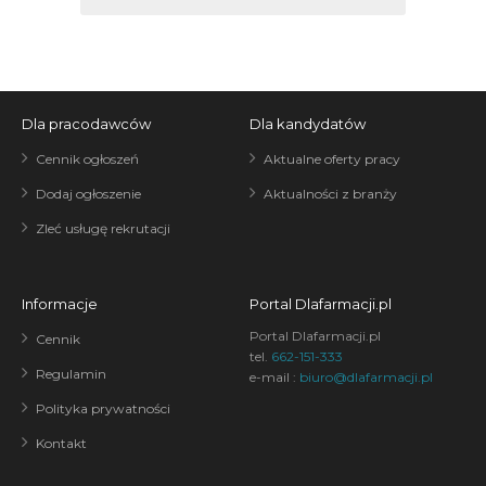
Dla pracodawców
Dla kandydatów
Cennik ogłoszeń
Aktualne oferty pracy
Dodaj ogłoszenie
Aktualności z branży
Zleć usługę rekrutacji
Informacje
Portal Dlafarmacji.pl
Portal Dlafarmacji.pl
Cennik
tel.
662-151-333
Regulamin
e-mail :
biuro@dlafarmacji.pl
Polityka prywatności
Kontakt