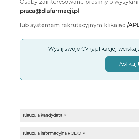
Osoby zainteresowane prosimy o wysyłani
praca@dlafarmacji.pl
lub systemem rekrutacyjnym klikając
/AP
Wyślij swoje CV (aplikację) wciska
Aplikuj 
Klauzula kandydata
Klauzula informacyjna RODO