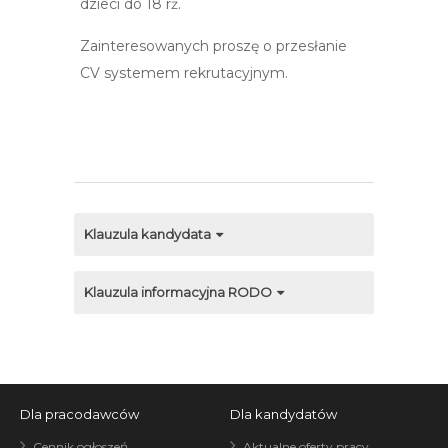
dzieci do 18 rż.
Zainteresowanych proszę o przesłanie
CV systemem rekrutacyjnym.
Klauzula kandydata
Klauzula informacyjna RODO
Dla pracodawców
Dla kandydatów
Cennik ogłoszeń
Aktualne oferty pracy