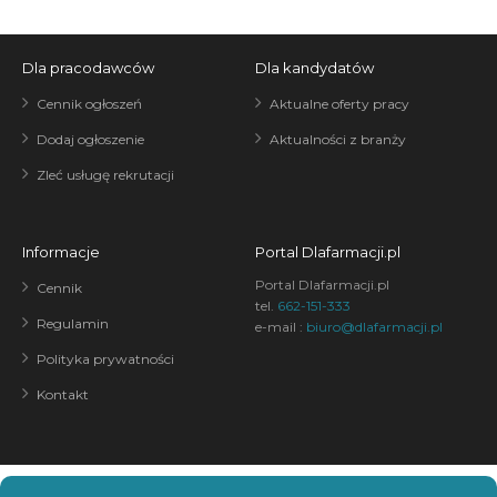
Dla pracodawców
Dla kandydatów
Cennik ogłoszeń
Aktualne oferty pracy
Dodaj ogłoszenie
Aktualności z branży
Zleć usługę rekrutacji
Informacje
Portal Dlafarmacji.pl
Portal Dlafarmacji.pl
Cennik
tel.
662-151-333
Regulamin
e-mail :
biuro@dlafarmacji.pl
Polityka prywatności
Kontakt