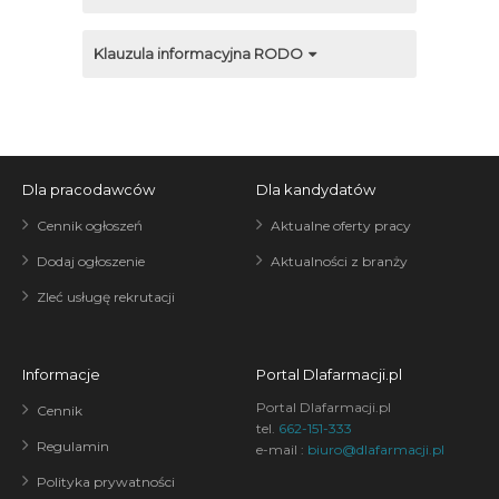
Klauzula informacyjna RODO
Dla pracodawców
Dla kandydatów
Cennik ogłoszeń
Aktualne oferty pracy
Dodaj ogłoszenie
Aktualności z branży
Zleć usługę rekrutacji
Informacje
Portal Dlafarmacji.pl
Portal Dlafarmacji.pl
Cennik
tel.
662-151-333
Regulamin
e-mail :
biuro@dlafarmacji.pl
Polityka prywatności