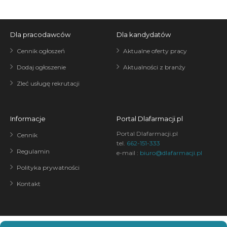
Dla pracodawców
Dla kandydatów
Cennik ogłoszeń
Aktualne oferty pracy
Dodaj ogłoszenie
Aktualności z branży
Zleć usługę rekrutacji
Informacje
Portal Dlafarmacji.pl
Portal Dlafarmacji.pl
Cennik
tel.
662-151-333
Regulamin
e-mail :
biuro@dlafarmacji.pl
Polityka prywatności
Kontakt