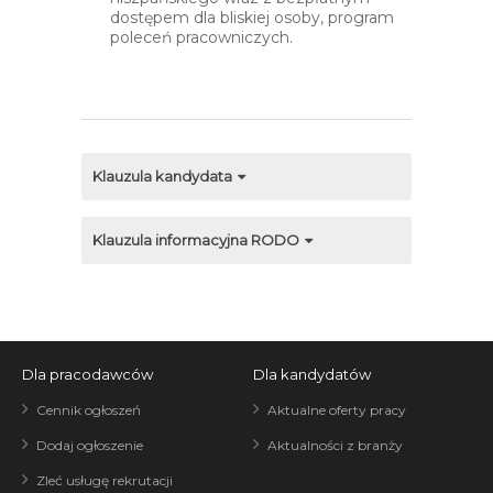
dostępem dla bliskiej osoby, program
poleceń pracowniczych.
Klauzula kandydata
Klauzula informacyjna RODO
Dla pracodawców
Dla kandydatów
Cennik ogłoszeń
Aktualne oferty pracy
Dodaj ogłoszenie
Aktualności z branży
Zleć usługę rekrutacji