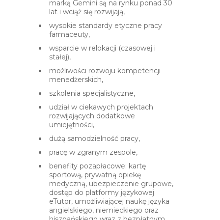
marką Gemini są na rynku ponad 30
lat i wciąż się rozwijają,
wysokie standardy etyczne pracy
farmaceuty,
wsparcie w relokacji (czasowej i
stałej),
możliwości rozwoju kompetencji
menedżerskich,
szkolenia specjalistyczne,
udział w ciekawych projektach
rozwijających dodatkowe
umiejętności,
dużą samodzielność pracy,
pracę w zgranym zespole,
benefity pozapłacowe: kartę
sportową, prywatną opiekę
medyczną, ubezpieczenie grupowe,
dostęp do platformy językowej
eTutor, umożliwiającej naukę języka
angielskiego, niemieckiego oraz
hiszpańskiego wraz z bezpłatnym