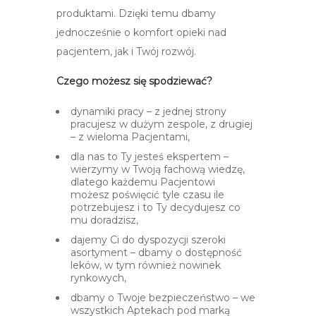
produktami. Dzięki temu dbamy
jednocześnie o komfort opieki nad
pacjentem, jak i Twój rozwój.
Czego możesz się spodziewać?
dynamiki pracy – z jednej strony
pracujesz w dużym zespole, z drugiej
– z wieloma Pacjentami,
dla nas to Ty jesteś ekspertem –
wierzymy w Twoją fachową wiedzę,
dlatego każdemu Pacjentowi
możesz poświęcić tyle czasu ile
potrzebujesz i to Ty decydujesz co
mu doradzisz,
dajemy Ci do dyspozycji szeroki
asortyment – dbamy o dostępność
leków, w tym również nowinek
rynkowych,
dbamy o Twoje bezpieczeństwo – we
wszystkich Aptekach pod marką