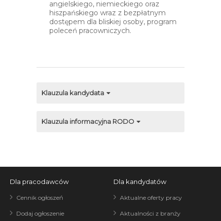
angielskiego, niemieckiego oraz
hiszpańskiego wraz z bezpłatnym
dostępem dla bliskiej osoby, program
poleceń pracowniczych.
Klauzula kandydata
Klauzula informacyjna RODO
Dla pracodawców
Dla kandydatów
Cennik ogłoszeń
Aktualne oferty pracy
Dodaj ogłoszenie
Aktualności z branży