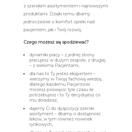
z szerokim asortymentem i najnowszymi
produktami. Dzięki temu dbamy
jednocześnie o komfort opieki nad
pacjentem, jak i Twój rozwój.
Czego możesz się spodziewać?
dynamiki pracy – z jednej strony
pracujesz w dużym zespole, z drugiej
– z wieloma Pacjentami,
dla nas to Ty jesteś ekspertem –
wierzymy w Twoją fachową wiedzę,
dlatego każdemu Pacjentowi
możesz poświęcić tyle czasu ile
potrzebujesz i to Ty decydujesz co
mu doradzisz,
dajemy Ci do dyspozycji szeroki
asortyment – dbamy o dostępność
leków, w tym również nowinek
rynkowych,