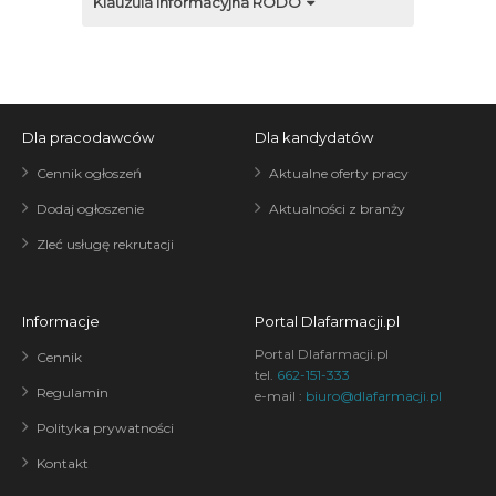
Klauzula informacyjna RODO
Dla pracodawców
Dla kandydatów
Cennik ogłoszeń
Aktualne oferty pracy
Dodaj ogłoszenie
Aktualności z branży
Zleć usługę rekrutacji
Informacje
Portal Dlafarmacji.pl
Portal Dlafarmacji.pl
Cennik
tel.
662-151-333
Regulamin
e-mail :
biuro@dlafarmacji.pl
Polityka prywatności
Kontakt