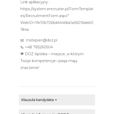
Link aplikacyjny:
https://system.erecruiter.pl/FormTemplat
es/RecruitmentForm.aspx?
WebID=1fe10b7266d44466a1a36016deb0
184a
📧 mstepien@doz.pl
📞 +48 785260504
🧡 DOZ Apteka – miejsce, w którym
Twoje kompetencje i pasja mają
znaczenie!
Klauzula kandydata