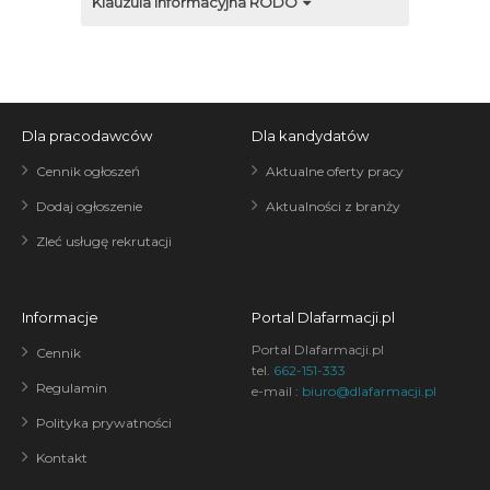
Klauzula informacyjna RODO
Dla pracodawców
Dla kandydatów
Cennik ogłoszeń
Aktualne oferty pracy
Dodaj ogłoszenie
Aktualności z branży
Zleć usługę rekrutacji
Informacje
Portal Dlafarmacji.pl
Portal Dlafarmacji.pl
Cennik
tel.
662-151-333
Regulamin
e-mail :
biuro@dlafarmacji.pl
Polityka prywatności
Kontakt