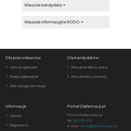
Klauzula kandydata
Klauzula informacyjna RODO
Dla pracodawców
Dla kandydatów
Cennik ogłoszeń
Aktualne oferty pracy
Dodaj ogłoszenie
Aktualności z branży
Zleć usługę rekrutacji
Informacje
Portal Dlafarmacji.pl
Portal Dlafarmacji.pl
Cennik
tel.
662-151-333
Regulamin
e-mail :
biuro@dlafarmacji.pl