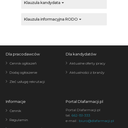
Klauzula kandydata
Klauzula informacyjna RODO
Dla pracodawców
Dla kandydatów
Cennik ogłoszeń
Aktualne oferty pracy
Dodaj ogłoszenie
Aktualności z branży
Zleć usługę rekrutacji
Informacje
Portal Dlafarmacji.pl
Portal Dlafarmacji.pl
Cennik
tel.
662-151-333
Regulamin
e-mail :
biuro@dlafarmacji.pl