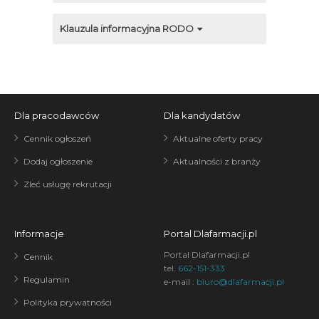
Klauzula informacyjna RODO
Dla pracodawców
Dla kandydatów
Cennik ogłoszeń
Aktualne oferty pracy
Dodaj ogłoszenie
Aktualności z branży
Zleć usługę rekrutacji
Informacje
Portal Dlafarmacji.pl
Portal Dlafarmacji.pl
Cennik
tel.
662-151-333
Regulamin
e-mail :
biuro@dlafarmacji.pl
Polityka prywatności