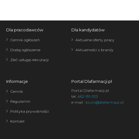
Dla pracodawców
Dla kandydatów
Cennik ogłoszeń
Aktualne oferty pracy
Dodaj ogłoszenie
Aktualności z branży
Zleć usługę rekrutacji
Informacje
Portal Dlafarmacji.pl
Portal Dlafarmacji.pl
Cennik
tel.
662-151-333
Regulamin
e-mail :
biuro@dlafarmacji.pl
Polityka prywatności
Kontakt