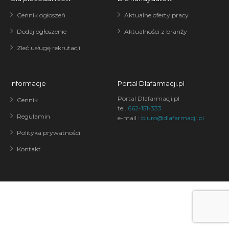
Cennik ogłoszeń
Aktualne oferty pracy
Dodaj ogłoszenie
Aktualności z branży
Zleć usługę rekrutacji
Informacje
Portal Dlafarmacji.pl
Portal Dlafarmacji.pl
Cennik
tel.
662-151-333
Regulamin
e-mail :
biuro@dlafarmacji.pl
Polityka prywatności
Kontakt