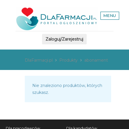
MENU
Zaloguj/Zarejestruj
DlaFarmacji.pl
Produkty
abonament
Nie znaleziono produktów, których
szukasz.
Dla pracodawców
Dla kandydatów