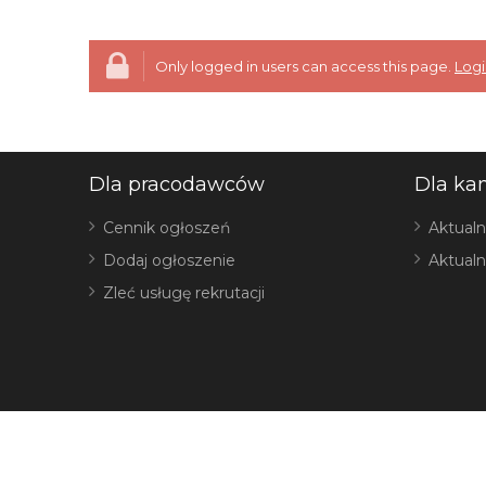
Only logged in users can access this page.
Logi
Dla pracodawców
Dla ka
Cennik ogłoszeń
Aktualn
Dodaj ogłoszenie
Aktualn
Zleć usługę rekrutacji