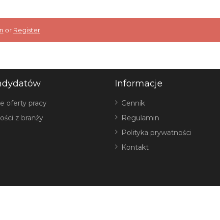
n
or
Register
.
ndydatów
Informacje
e oferty pracy
Cennik
ości z branży
Regulamin
Polityka prywatności
Kontakt