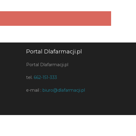
Portal Dlafarmacji.pl
Portal Dlafarmacji.pl
tel.
662-151-333
e-mail :
biuro@dlafarmacji.pl