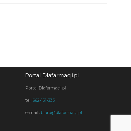
Portal Dlafarmacji.pl
Portal Dlafarmacji.pl
tel.
662-151-333
e-mail :
biuro@dlafarmacji.pl