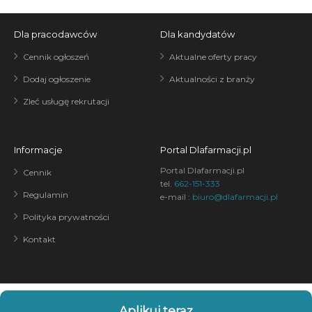
Dla pracodawców
Dla kandydatów
Cennik ogłoszeń
Aktualne oferty pracy
Dodaj ogłoszenie
Aktualności z branży
Zleć usługę rekrutacji
Informacje
Portal Dlafarmacji.pl
Portal Dlafarmacji.pl
Cennik
tel.
662-151-333
Regulamin
e-mail :
biuro@dlafarmacji.pl
Polityka prywatności
Kontakt
Aplikuj teraz