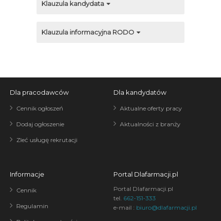
Klauzula kandydata
Klauzula informacyjna RODO
Dla pracodawców
Dla kandydatów
Cennik ogłoszeń
Aktualne oferty pracy
Dodaj ogłoszenie
Aktualności z branży
Zleć usługę rekrutacji
Informacje
Portal Dlafarmacji.pl
Portal Dlafarmacji.pl
Cennik
tel.
662-151-333
Regulamin
e-mail :
biuro@dlafarmacji.pl