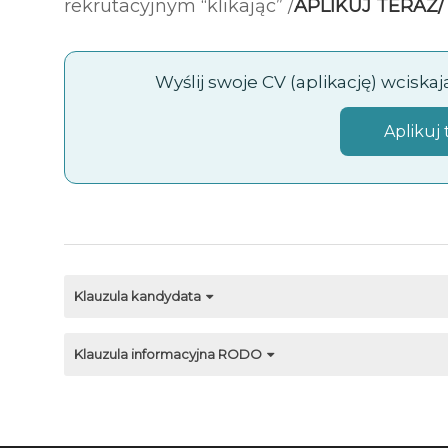
rekrutacyjnym “klikając” /
APLIKUJ TERAZ
Wyślij swoje CV (aplikację) wciska
Aplikuj 
Klauzula kandydata
Klauzula informacyjna RODO