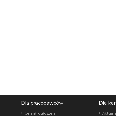
Dla pracodawców
Dla ka
Cennik ogłoszeń
Aktualn