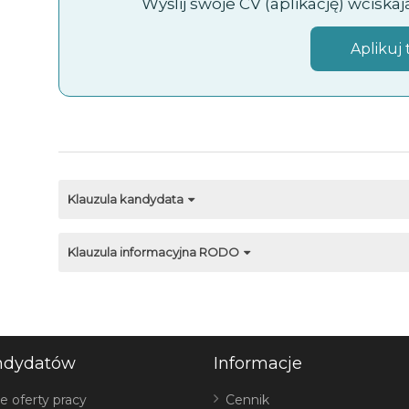
Wyślij swoje CV (aplikację) wciska
Aplikuj 
Klauzula kandydata
Klauzula informacyjna RODO
ndydatów
Informacje
e oferty pracy
Cennik