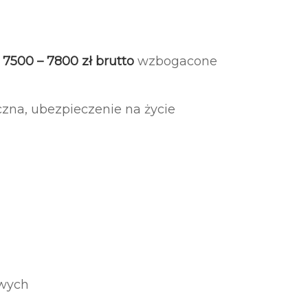
e
7500 – 7800 zł brutto
wzbogacone
czna, ubezpieczenie na życie
owych