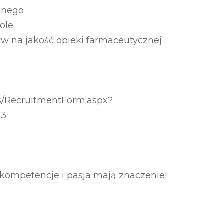
znego
ole
w na jakość opieki farmaceutycznej
es/RecruitmentForm.aspx?
c3
kompetencje i pasja mają znaczenie!