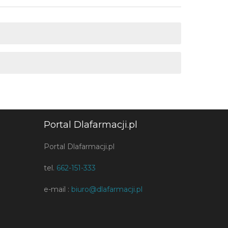
Portal Dlafarmacji.pl
Portal Dlafarmacji.pl
tel.
662-151-333
e-mail :
biuro@dlafarmacji.pl