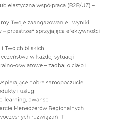
lub elastyczna współpraca (B2B/UZ) –
amy Twoje zaangażowanie i wyniki
– przestrzeń sprzyjająca efektywności
i Twoich bliskich
pieczeństwa w każdej sytuacji
uralno-oświatowe – zadbaj o ciało i
 wspierające dobre samopoczucie
dukty i usługi
 e-learning, awanse
 wsparcie Menedżerów Regionalnych
owoczesnych rozwiązań IT