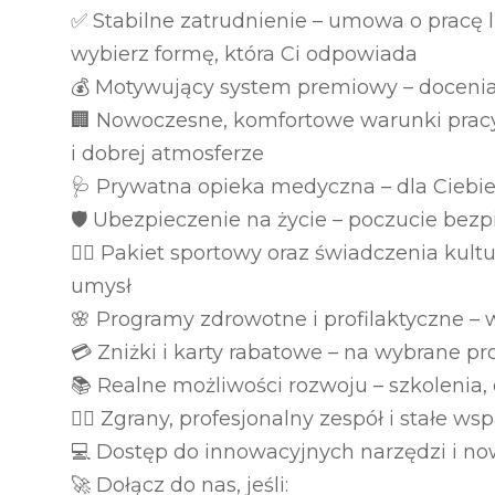
✅ Stabilne zatrudnienie – umowa o pracę 
wybierz formę, która Ci odpowiada
💰 Motywujący system premiowy – doceni
🏢 Nowoczesne, komfortowe warunki pracy 
i dobrej atmosferze
🩺 Prywatna opieka medyczna – dla Ciebie 
🛡️ Ubezpieczenie na życie – poczucie bez
🏃‍♀️ Pakiet sportowy oraz świadczenia kult
umysł
🌸 Programy zdrowotne i profilaktyczne –
💳 Zniżki i karty rabatowe – na wybrane pro
📚 Realne możliwości rozwoju – szkolenia,
👩‍⚕️ Zgrany, profesjonalny zespół i stałe
💻 Dostęp do innowacyjnych narzędzi i n
🚀 Dołącz do nas, jeśli: