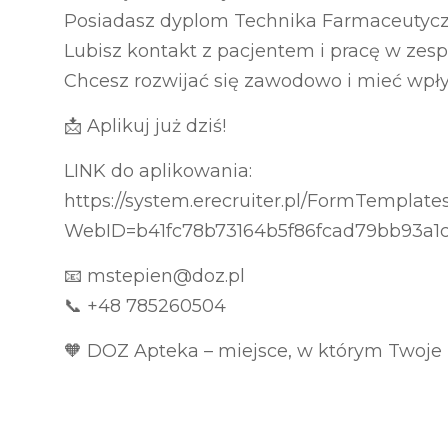
Posiadasz dyplom Technika Farmaceutyc
Lubisz kontakt z pacjentem i pracę w zesp
Chcesz rozwijać się zawodowo i mieć wpły
📩 Aplikuj już dziś!
LINK do aplikowania:
https://system.erecruiter.pl/FormTemplat
WebID=b41fc78b73164b5f86fcad79bb93a1
📧 mstepien@doz.pl
📞 +48 785260504
🧡 DOZ Apteka – miejsce, w którym Twoje 