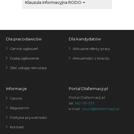
Klauzula informacyjna RODO
Dla pracodawców
Dla kandydatów
Cennik ogłoszeń
Aktualne oferty pracy
Dodaj ogłoszenie
Aktualności z branży
Zleć usługę rekrutacji
Informacje
Portal Dlafarmacji.pl
Portal Dlafarmacji.pl
Cennik
tel.
662-151-333
Regulamin
e-mail :
biuro@dlafarmacji.pl
Polityka prywatności
Kontakt