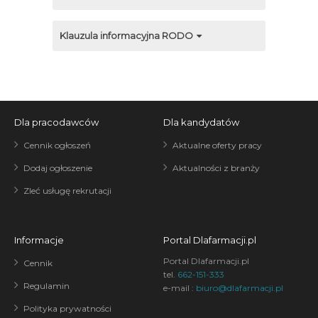
Klauzula informacyjna RODO
Dla pracodawców
Dla kandydatów
Cennik ogłoszeń
Aktualne oferty pracy
Dodaj ogłoszenie
Aktualności z branży
Zleć usługę rekrutacji
Informacje
Portal Dlafarmacji.pl
Portal Dlafarmacji.pl
Cennik
tel.
662-151-333
Regulamin
e-mail :
biuro@dlafarmacji.pl
Polityka prywatności