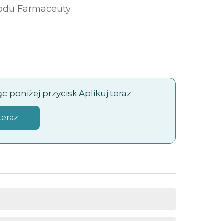
odu Farmaceuty
jąc poniżej przycisk
Aplikuj teraz
teraz