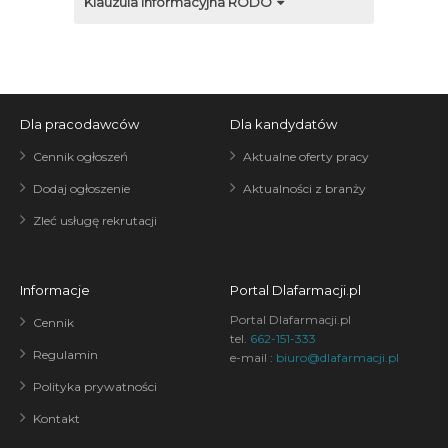
Klauzula informacyjna RODO
Dla pracodawców
Dla kandydatów
Cennik ogłoszeń
Aktualne oferty pracy
Dodaj ogłoszenie
Aktualności z branży
Zleć usługę rekrutacji
Informacje
Portal Dlafarmacji.pl
Portal Dlafarmacji.pl
Cennik
tel.
662-151-333
Regulamin
e-mail :
biuro@dlafarmacji.pl
Polityka prywatności
Kontakt