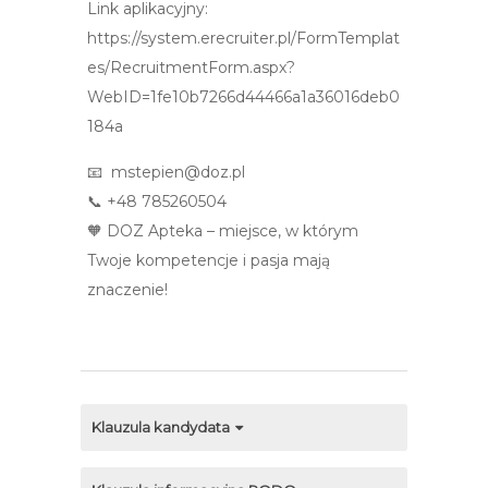
Link aplikacyjny:
https://system.erecruiter.pl/FormTemplat
es/RecruitmentForm.aspx?
WebID=1fe10b7266d44466a1a36016deb0
184a
📧 mstepien@doz.pl
📞 +48 785260504
🧡 DOZ Apteka – miejsce, w którym
Twoje kompetencje i pasja mają
znaczenie!
Klauzula kandydata