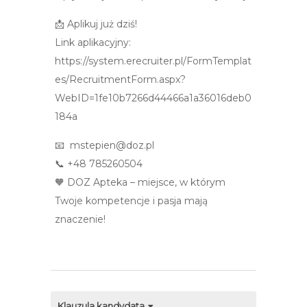
📩 Aplikuj już dziś!
Link aplikacyjny:
https://system.erecruiter.pl/FormTemplat
es/RecruitmentForm.aspx?
WebID=1fe10b7266d44466a1a36016deb0
184a
📧 mstepien@doz.pl
📞 +48 785260504
🧡 DOZ Apteka – miejsce, w którym
Twoje kompetencje i pasja mają
znaczenie!
Klauzula kandydata