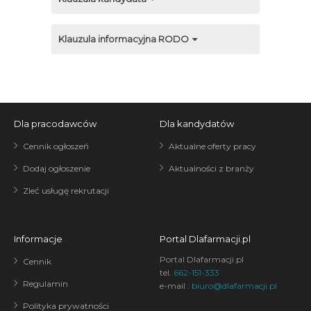
Klauzula informacyjna RODO
Dla pracodawców
Dla kandydatów
Cennik ogłoszeń
Aktualne oferty pracy
Dodaj ogłoszenie
Aktualności z branży
Zleć usługę rekrutacji
Informacje
Portal Dlafarmacji.pl
Portal Dlafarmacji.pl
Cennik
tel.
662-151-333
Regulamin
e-mail :
biuro@dlafarmacji.pl
Polityka prywatności