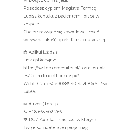
🚀 Dołącz do nas, jeśli:
Posiadasz dyplom Magistra Farmacji
Lubisz kontakt z pacjentem i pracę w
zespole
Chcesz rozwijać się zawodowo i mieć
wpływ na jakość opieki farmaceutycznej
📩 Aplikuj już dziś!
Link aplikacyjny:
https://system.erecruiter.pl/FormTemplat
es/RecruitmentForm.aspx?
WebID=2a1b60e9068940f4a2b86c5c76b
cdb0e
📧 dtrzpis@doz.pl
📞 +48 665 502 766
🧡 DOZ Apteka – miejsce, w którym
Twoje kompetencje i pasja mają