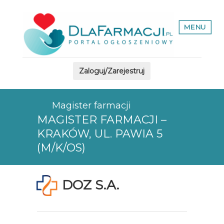
MENU
Zaloguj/Zarejestruj
Magister farmacji
MAGISTER FARMACJI –
KRAKÓW, UL. PAWIA 5
(M/K/OS)
DOZ S.A.