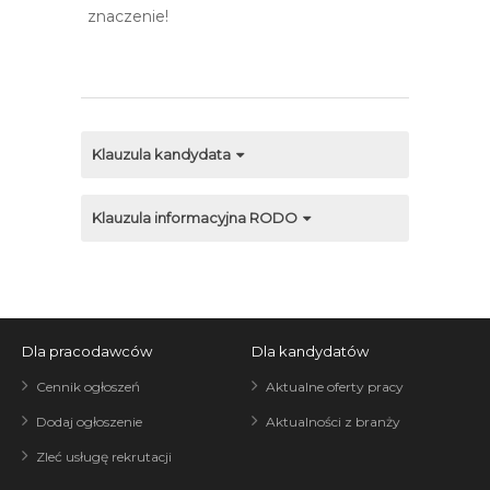
znaczenie!
Klauzula kandydata
Klauzula informacyjna RODO
Dla pracodawców
Dla kandydatów
Cennik ogłoszeń
Aktualne oferty pracy
Dodaj ogłoszenie
Aktualności z branży
Zleć usługę rekrutacji