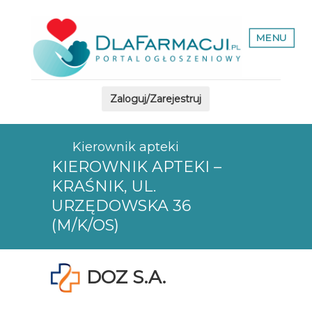
MENU
Zaloguj/Zarejestruj
Kierownik apteki
KIEROWNIK APTEKI –
KRAŚNIK, UL.
URZĘDOWSKA 36
(M/K/OS)
DOZ S.A.