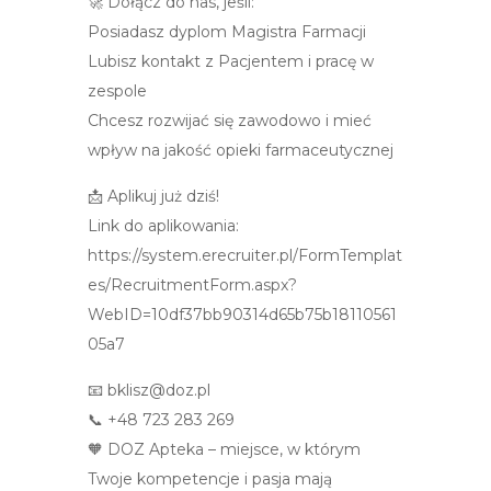
🚀 Dołącz do nas, jeśli:
Posiadasz dyplom Magistra Farmacji
Lubisz kontakt z Pacjentem i pracę w
zespole
Chcesz rozwijać się zawodowo i mieć
wpływ na jakość opieki farmaceutycznej
📩 Aplikuj już dziś!
Link do aplikowania:
https://system.erecruiter.pl/FormTemplat
es/RecruitmentForm.aspx?
WebID=10df37bb90314d65b75b18110561
05a7
📧 bklisz@doz.pl
📞 +48 723 283 269
🧡 DOZ Apteka – miejsce, w którym
Twoje kompetencje i pasja mają