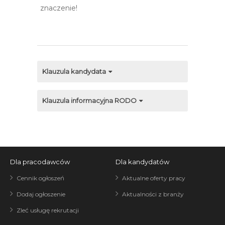
znaczenie!
Klauzula kandydata
Klauzula informacyjna RODO
Dla pracodawców
Dla kandydatów
Cennik ogłoszeń
Aktualne oferty pracy
Dodaj ogłoszenie
Aktualności z branży
Zleć usługę rekrutacji