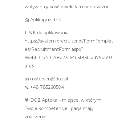
wpływ na jakość opieki farmaceutycznej
📩 Aplikuj już dziś!
LINK do aplikowania:
https://system.erecruiter.pl/FormTemplat
es/RecruitmentForm.aspx?
WebID=b41fc78b73164b5f86fcad79bb93
a1c3
📧 mstepien@doz.pl
📞 +48 785260504
🧡 DOZ Apteka – miejsce, w którym
Twoje kompetencje i pasja mają
znaczenie!