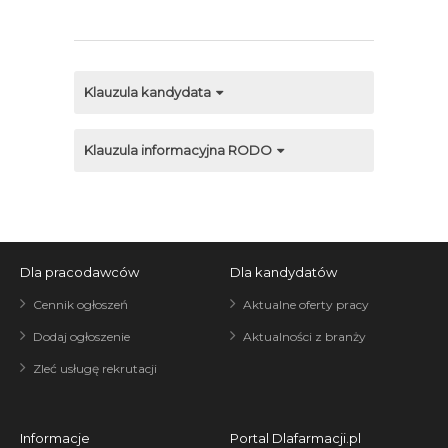
Klauzula kandydata
Klauzula informacyjna RODO
Dla pracodawców
Dla kandydatów
Cennik ogłoszeń
Aktualne oferty pracy
Dodaj ogłoszenie
Aktualności z branży
Zleć usługę rekrutacji
Informacje
Portal Dlafarmacji.pl