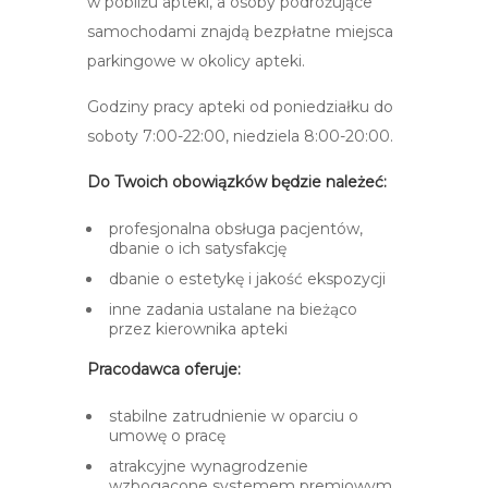
w pobliżu apteki, a osoby podróżujące
samochodami znajdą bezpłatne miejsca
parkingowe w okolicy apteki.​
Godziny pracy apteki od poniedziałku do
soboty 7:00-22:00, niedziela 8:00-20:00.
Do Twoich obowiązków będzie należeć:
profesjonalna obsługa pacjentów,
dbanie o ich satysfakcję​
dbanie o estetykę i jakość ekspozycji​
inne zadania ustalane na bieżąco
przez kierownika apteki
Pracodawca oferuje:
stabilne zatrudnienie w oparciu o
umowę o pracę
atrakcyjne wynagrodzenie
wzbogacone systemem premiowym