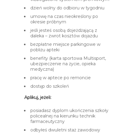
dzień wolny do odbioru w tygodniu
umowę na czas nieokreślony po
okresie próbnym
jeśli jesteś osobą dojeżdżającą z
daleka – zwrot kosztów dojazdu
bezpłatne miejsce parkingowe w
pobliżu apteki
benefity (karta sportowa Multisport,
ubezpieczenie na życie, opieka
medyczna)
pracę w aptece po remoncie
dostęp do szkoleń
Aplikuj, jeżeli:
posiadasz dyplom ukończenia szkoły
policealnej na kierunku technik
farmaceutyczny
odbyłeś dwuletni staż zawodowy