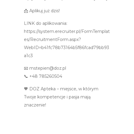
📩 Aplikuj już dziś!
LINK do aplikowania:
https://system.erecruiter.pl/FormTemplat
es/RecruitmentForm.aspx?
WebID=b41fc78b73164b5f86fcad79bb93
a1c3
📧 mstepien@doz.pl
📞 +48 785260504
🧡 DOZ Apteka – miejsce, w którym
Twoje kompetencje i pasja mają
znaczenie!