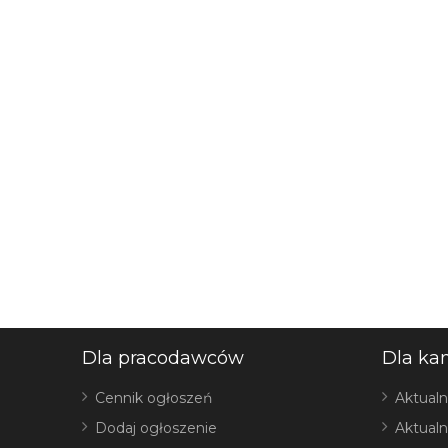
Dla pracodawców
Dla ka
Cennik ogłoszeń
Aktualn
Dodaj ogłoszenie
Aktualn