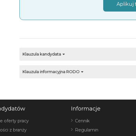
Aplikuj 
Klauzula kandydata
Klauzula informacyjna RODO
ndydatów
Informacje
e oferty pracy
Cennik
ości z branży
Regulamin