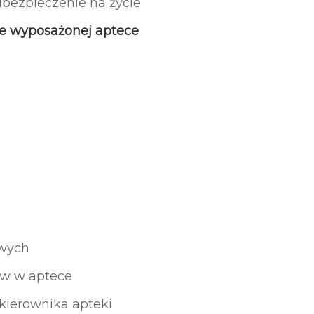
ubezpieczenie na życie
e wyposażonej aptece
owych
ów w aptece
 kierownika apteki