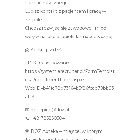
Farmaceutycznego
Lubisz kontakt z pacjentem i pracę w
zespole
Chcesz rozwijać się zawodowo i mieć
wpływ na jakość opieki farmaceutycznej
📩 Aplikuj już dziś!
LINK do aplikowania:
https://system.erecruiter.pl/FormTemplat
es/RecruitmentForm.aspx?
WebID=b41fc78b73164b5f86fcad79bb93
a1c3
📧 mstepien@doz.pl
📞 +48 785260504
🧡 DOZ Apteka – miejsce, w którym
Twoje kompetencje i pasja mają