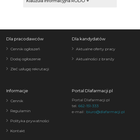
Klauzula informacyjna RODO
Dla pracodawców
Dla kandydatów
Cennik ogłoszeń
Aktualne oferty pracy
Dodaj ogłoszenie
Aktualności z branży
Zleć usługę rekrutacji
Informacje
Portal Dlafarmacji.pl
Portal Dlafarmacji.pl
Cennik
tel.
662-151-333
Regulamin
e-mail :
biuro@dlafarmacji.pl
Polityka prywatności
Kontakt