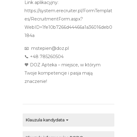
Link aplikacyjny:
https://system.erecruiter.pl/FormTemplat
es/RecruitmentForm.aspx?
WebID=1fe10b7266d44466a1a36016deb0
184a
📧 mstepien@doz.pl
📞 +48 785260504
🧡 DOZ Apteka – miejsce, w którym
Twoje kompetencje i pasja mają
znaczenie!
Klauzula kandydata