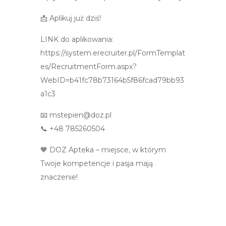
📩 Aplikuj już dziś!
LINK do aplikowania:
https://system.erecruiter.pl/FormTemplat
es/RecruitmentForm.aspx?
WebID=b41fc78b73164b5f86fcad79bb93
a1c3
📧 mstepien@doz.pl
📞 +48 785260504
🧡 DOZ Apteka – miejsce, w którym
Twoje kompetencje i pasja mają
znaczenie!