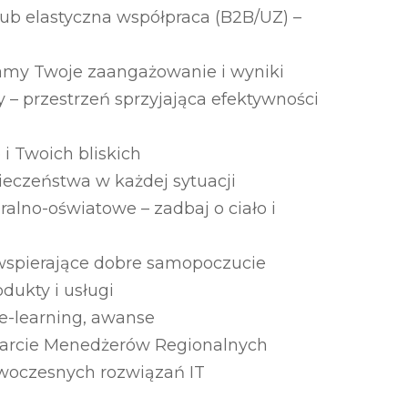
lub elastyczna współpraca (B2B/UZ) –
amy Twoje zaangażowanie i wyniki
– przestrzeń sprzyjająca efektywności
i Twoich bliskich
pieczeństwa w każdej sytuacji
uralno-oświatowe – zadbaj o ciało i
 wspierające dobre samopoczucie
dukty i usługi
 e-learning, awanse
 wsparcie Menedżerów Regionalnych
owoczesnych rozwiązań IT