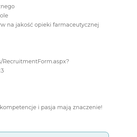
znego
ole
w na jakość opieki farmaceutycznej
es/RecruitmentForm.aspx?
c3
kompetencje i pasja mają znaczenie!