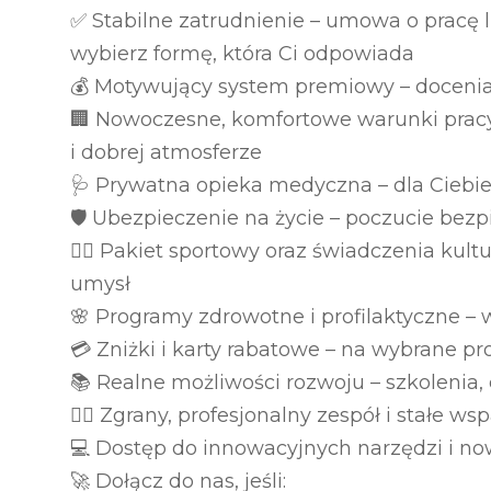
✅ Stabilne zatrudnienie – umowa o pracę 
wybierz formę, która Ci odpowiada
💰 Motywujący system premiowy – doceni
🏢 Nowoczesne, komfortowe warunki pracy 
i dobrej atmosferze
🩺 Prywatna opieka medyczna – dla Ciebie 
🛡️ Ubezpieczenie na życie – poczucie bez
🏃‍♀️ Pakiet sportowy oraz świadczenia kult
umysł
🌸 Programy zdrowotne i profilaktyczne –
💳 Zniżki i karty rabatowe – na wybrane pro
📚 Realne możliwości rozwoju – szkolenia,
👩‍⚕️ Zgrany, profesjonalny zespół i stałe
💻 Dostęp do innowacyjnych narzędzi i n
🚀 Dołącz do nas, jeśli: