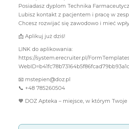
Posiadasz dyplom Technika Farmaceutyc
Lubisz kontakt z pacjentem i pracę w zesp
Chcesz rozwijać się zawodowo i mieć wpły
📩 Aplikuj już dziś!
LINK do aplikowania:
https://system.erecruiter.pl/FormTemplat
WebID=b41fc78b73164b5f86fcad79bb93a1
📧 mstepien@doz.pl
📞 +48 785260504
🧡 DOZ Apteka – miejsce, w którym Twoje 