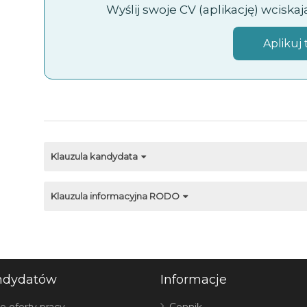
Wyślij swoje CV (aplikację) wciska
Aplikuj 
Klauzula kandydata
Klauzula informacyjna RODO
ndydatów
Informacje
e oferty pracy
Cennik