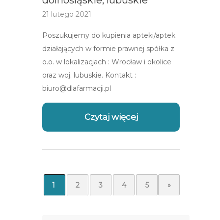
dolnośląskie, lubuskie
21 lutego 2021
Poszukujemy do kupienia apteki/aptek
działających w formie prawnej spółka z
o.o. w lokalizacjach : Wrocław i okolice
oraz woj. lubuskie. Kontakt :
biuro@dlafarmacji.pl
Czytaj więcej
1
2
3
4
5
»