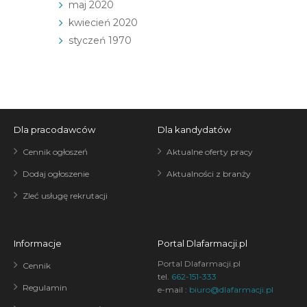
maj 2020
kwiecień 2020
styczeń 1970
Dla pracodawców
Dla kandydatów
Cennik ogłoszeń
Aktualne oferty pracy
Dodaj ogłoszenie
Aktualności z branży
Zleć usługę rekrutacji
Informacje
Portal Dlafarmacji.pl
Portal Dlafarmacji.pl
Cennik
tel.
662-151-333
Regulamin
e-mail :
biuro@dlafarmacji.pl