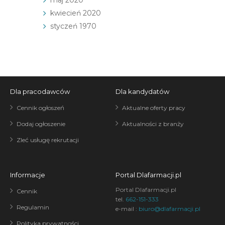
kwiecień 2020
styczeń 1970
Dla pracodawców
Dla kandydatów
Cennik ogłoszeń
Aktualne oferty pracy
Dodaj ogłoszenie
Aktualności z branży
Zleć usługę rekrutacji
Informacje
Portal Dlafarmacji.pl
Portal Dlafarmacji.pl
Cennik
tel.
662-151-333
Regulamin
e-mail :
biuro@dlafarmacji.pl
Polityka prywatności