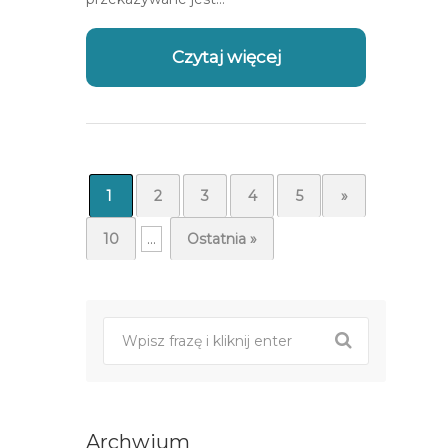
Czytaj więcej
1
2
3
4
5
...
»
10
...
Ostatnia »
Archwium